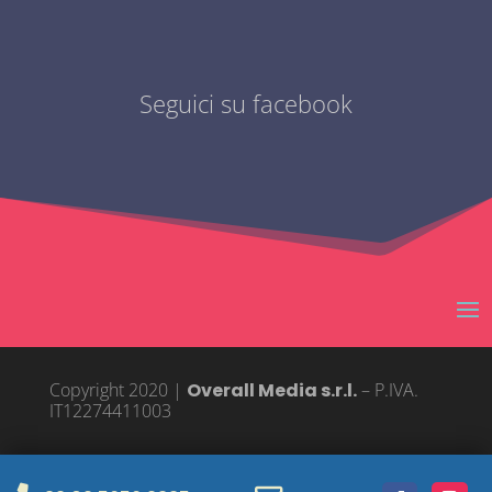
Seguici su facebook
Copyright 2020 |
Overall Media s.r.l.
– P.IVA.
IT12274411003